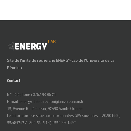
Site de l'unité de recherche ENERGY-Lab de l'Université de La
Réunion
Contact
N° Téléphone : 0262 93 86 71
E-mail : energy-lab-direction@univ-reunion.fr
15, Avenue René Cassin, 97490 Sainte Clotilde.
Le laboratoire se situe aux coordonnées GPS suivantes : -20.901440,
55.483747 / -20° 54' 5.18", +55° 29' 1.49"