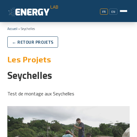
FR
EN
Accueil
»
Seychelles
← RETOUR PROJETS
Les Projets
Seychelles
Test de montage aux Seychelles