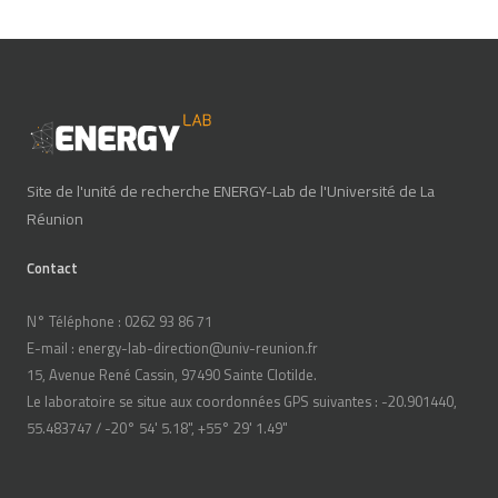
Site de l'unité de recherche ENERGY-Lab de l'Université de La
Réunion
Contact
N° Téléphone : 0262 93 86 71
E-mail : energy-lab-direction@univ-reunion.fr
15, Avenue René Cassin, 97490 Sainte Clotilde.
Le laboratoire se situe aux coordonnées GPS suivantes : -20.901440,
55.483747 / -20° 54' 5.18", +55° 29' 1.49"