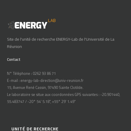
Site de l'unité de recherche ENERGY-Lab de l'Université de La
Réunion
Contact
N° Téléphone : 0262 93 86 71
E-mail : energy-lab-direction@univ-reunion.fr
15, Avenue René Cassin, 97490 Sainte Clotilde.
Le laboratoire se situe aux coordonnées GPS suivantes : -20.901440,
55.483747 / -20° 54' 5.18", +55° 29' 1.49"
UNITÉ DE RECHERCHE