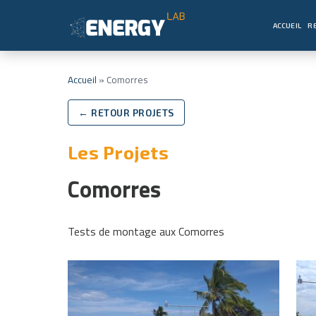
ACCUEIL
R
Accueil
»
Comorres
← RETOUR PROJETS
Les Projets
Comorres
Tests de montage aux Comorres