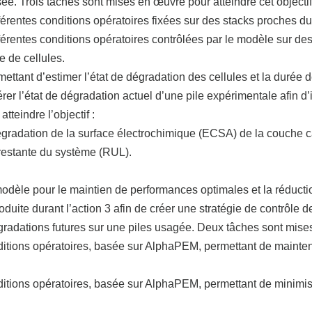
sée.
Trois tâches sont mises en œuvre pour atteindre cet objectif
férentes conditions opératoires fixées sur des stacks proches d
fférentes conditions opératoires contrôlées par le modèle sur de
e de cellules.
tant d’estimer l’état de dégradation des cellules et la durée 
er l’état de dégradation actuel d’une pile expérimentale afin d’i
teindre l’objectif :
dégradation de la surface électrochimique (ECSA) de la couche 
 restante du système (RUL).
odèle pour le maintien de performances optimales et la réduction
produite durant l’action 3 afin de créer une stratégie de contrôle
radations futures sur une piles usagée.
Deux tâches sont mises 
onditions opératoires, basée sur AlphaPEM, permettant de maint
nditions opératoires, basée sur AlphaPEM, permettant de minimis