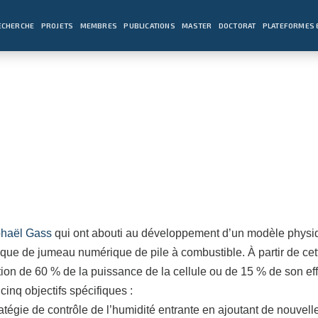
ECHERCHE
PROJETS
MEMBRES
PUBLICATIONS
MASTER
DOCTORAT
PLATEFORMES 
haël Gass
qui ont abouti au développement d’un modèle phys
rique de jumeau numérique de pile à combustible. À partir de cett
n de 60 % de la puissance de la cellule ou de 15 % de son effi
inq objectifs spécifiques :
égie de contrôle de l’humidité entrante en ajoutant de nouvell