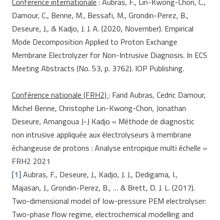
Conférence internationale
: Aubras, F.,
Lin-Kwong-Chon, C.,
Damour, C., Benne, M., Bessafi, M., Grondin-Perez, B.,
Deseure, J., & Kadjo, J. J. A. (2020, November).
Empirical
Mode Decomposition Applied to Proton Exchange
Membrane Electrolyzer for Non-Intrusive Diagnosis. In ECS
Meeting Abstracts (No. 53, p. 3762).
IOP Publishing.
Conférence nationale (FRH2)
: Farid Aubras, Cedric Damour,
Michel Benne, Christophe Lin-Kwong-Chon, Jonathan
Deseure, Amangoua J-J Kadjo « Méthode de diagnostic
non intrusive appliquée aux électrolyseurs à membrane
échangeuse de protons : Analyse entropique multi échelle »
FRH2 2021
[1]
Aubras, F., Deseure, J., Kadjo, J. J., Dedigama, I.,
Majasan, J., Grondin-Perez, B., … & Brett, D. J. L. (2017).
Two-dimensional model of low-pressure PEM electrolyser:
Two-phase flow regime, electrochemical modelling and