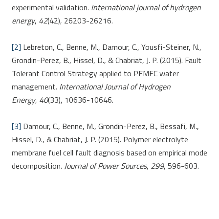
experimental validation.
International journal of hydrogen
energy
,
42
(42), 26203-26216.
[2]
Lebreton, C., Benne, M., Damour, C., Yousfi-Steiner, N.,
Grondin-Perez, B., Hissel, D., & Chabriat, J. P. (2015). Fault
Tolerant Control Strategy applied to PEMFC water
management.
International Journal of Hydrogen
Energy
,
40
(33), 10636-10646.
[3]
Damour, C., Benne, M., Grondin-Perez, B., Bessafi, M.,
Hissel, D., & Chabriat, J. P. (2015). Polymer electrolyte
membrane fuel cell fault diagnosis based on empirical mode
decomposition.
Journal of Power Sources
,
299
, 596-603.