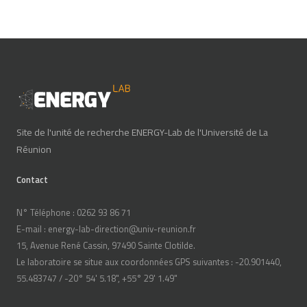
Site de l'unité de recherche ENERGY-Lab de l'Université de La
Réunion
Contact
N° Téléphone : 0262 93 86 71
E-mail : energy-lab-direction@univ-reunion.fr
15, Avenue René Cassin, 97490 Sainte Clotilde.
Le laboratoire se situe aux coordonnées GPS suivantes : -20.901440,
55.483747 / -20° 54' 5.18", +55° 29' 1.49"