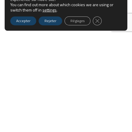
You can find out more about which cookies we are using or
switch them off in
settings
.
Fermer la bannière
Accepter
Rejeter
Réglages
Site de l'unité de recherche ENERGY-Lab de l'Université de La
Réunion
Contact
N° Téléphone : 0262 93 86 71