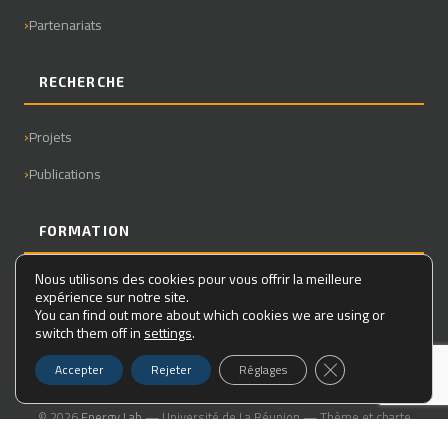
Partenariats
RECHERCHE
Projets
Publications
FORMATION
Nous utilisons des cookies pour vous offrir la meilleure
Master
expérience sur notre site.
You can find out more about which cookies we are using or
Doctorat
switch them off in
settings
.
Fermer la bannière
Accepter
Rejeter
Réglages
© 2026
Energy Lab
— Université de La Réunion — Thème et charte
graphique réalisés pour le laboratoire