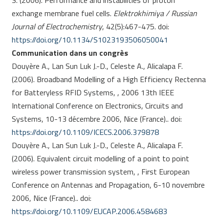
S. (2006). Performance and instabilities of proton
exchange membrane fuel cells.
Elektrokhimiya / Russian
Journal of Electrochemistry
, 42(5):467-475. doi:
https://doi.org/10.1134/S1023193506050041
Communication dans un congrès
Douyère A., Lan Sun Luk J.-D., Celeste A., Alicalapa F.
(2006). Broadband Modelling of a High Efficiency Rectenna
for Batteryless RFID Systems, , 2006 13th IEEE
International Conference on Electronics, Circuits and
Systems, 10-13 décembre 2006, Nice (France).. doi:
https://doi.org/10.1109/ICECS.2006.379878
Douyère A., Lan Sun Luk J.-D., Celeste A., Alicalapa F.
(2006). Equivalent circuit modelling of a point to point
wireless power transmission system, , First European
Conference on Antennas and Propagation, 6-10 novembre
2006, Nice (France).. doi:
https://doi.org/10.1109/EUCAP.2006.4584683