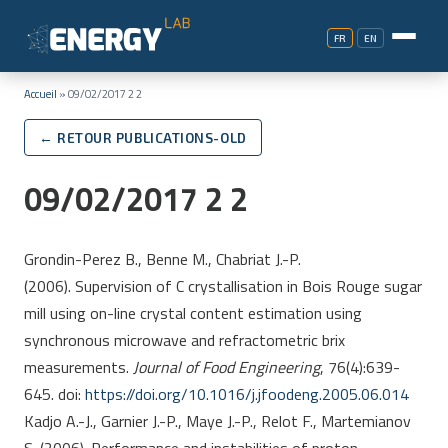
FR
EN
Accueil
»
09/02/2017 2 2
← RETOUR PUBLICATIONS-OLD
09/02/2017 2 2
Grondin-Perez B., Benne M., Chabriat J.-P.
(2006). Supervision of C crystallisation in Bois Rouge sugar
mill using on-line crystal content estimation using
synchronous microwave and refractometric brix
measurements.
Journal of Food Engineering
, 76(4):639-
645. doi:
https://doi.org/10.1016/j.jfoodeng.2005.06.014
Kadjo A.-J., Garnier J.-P., Maye J.-P., Relot F., Martemianov